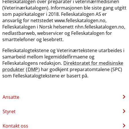
Felleskatalogen over preparater i veterinærmedisinen
(Veterinærkatalogen). Informasjonen ble siste gang utgitt
som papirkataloger i 2018. Felleskatalogen AS er
ansvarlig for nettstedet www.felleskatalogen.no,
Felleskatalogen i Norsk helsenett nhn.felleskatalogen.no,
nedlastbarweb, webservicer og Felleskatalogen for
smarttelefoner og lesebrett.
Felleskatalogtekstene og Veterinærtekstene utarbeides i
samarbeid mellom legemiddelfirmaene og
Felleskatalogens redaksjon.
Direktoratet for medisinske
produkter
(
DMP
) har godkjent preparatomtalene (SPC)
som Felleskatalogtekstene er basert på.
Ansatte
Styret
Kontakt oss