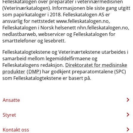
Felleskatalogen over preparater i veterinærmedisinen
(Veterinærkatalogen). Informasjonen ble siste gang utgitt
som papirkataloger i 2018. Felleskatalogen AS er
ansvarlig for nettstedet www.felleskatalogen.no,
Felleskatalogen i Norsk helsenett nhn.felleskatalogen.no,
nedlastbarweb, webservicer og Felleskatalogen for
smarttelefoner og lesebrett.
Felleskatalogtekstene og Veterinærtekstene utarbeides i
samarbeid mellom legemiddelfirmaene og
Felleskatalogens redaksjon.
Direktoratet for medisinske
produkter
(
DMP
) har godkjent preparatomtalene (SPC)
som Felleskatalogtekstene er basert på.
Ansatte
Styret
Kontakt oss