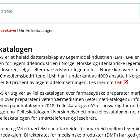
deaktiver
(
)
Om Felleskatalogen
katalogen
AS er et heleid datterselskap av Legemiddelindustrien (LMI). LMI er
en for legemiddelindustrien i Norge. Norske og utenlandske legem
oduserer, selger eller markedsfører legemidler i Norge kan være 
0 medlemsbedriftene i LMI har i underkant av 4000 ansatte i Norg
ver 80 prosent av legemiddelomsetningen. Les mer om
LMI
AS er utgiver av Felleskatalogen over farmasøytiske preparater mar
en over preparater i veterinærmedisinen (Veterinærkatalogen). Inf
 som papirkataloger i 2018. Felleskatalogen AS er ansvarlig for nett
gen.no, Felleskatalogen i Norsk helsenett nhn.felleskatalogen.no,
elleskatalogen for smarttelefoner og lesebrett.
kstene og Veterinærtekstene utarbeides i samarbeid mellom legemi
 redaksjon.
Direktoratet for medisinske produkter
(
DMP
) har godkj