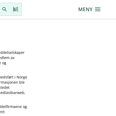
MENY
iddelselskaper
medlem av
e og
kedsført i Norge
ormasjonen ble
stedet
 nedlastbarweb,
ddelfirmaene og
ent