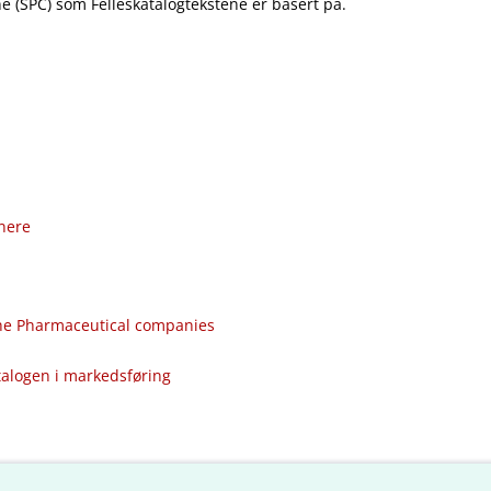
 (SPC) som Felleskatalogtekstene er basert på.
nere
the Pharmaceutical companies
talogen i markedsføring