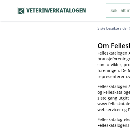
VETERINÆRKATALOGEN
Siste besøkte sider 
Om Felles
Felleskatalogen 
bransjeforening
som utvikler, pr
foreningen. De 6
representerer o
Felleskatalogen 
og Felleskatalog
siste gang utgitt
www.felleskatalo
webservicer og F
Felleskatalogte
Felleskatalogens