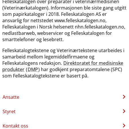
Felleskatalogen over preparater i veterinærmedisinen
(Veterinærkatalogen). Informasjonen ble siste gang utgitt
som papirkataloger i 2018. Felleskatalogen AS er
ansvarlig for nettstedet www.felleskatalogen.no,
Felleskatalogen i Norsk helsenett nhn.felleskatalogen.no,
nedlastbarweb, webservicer og Felleskatalogen for
smarttelefoner og lesebrett.
Felleskatalogtekstene og Veterinærtekstene utarbeides i
samarbeid mellom legemiddelfirmaene og
Felleskatalogens redaksjon.
Direktoratet for medisinske
produkter
(
DMP
) har godkjent preparatomtalene (SPC)
som Felleskatalogtekstene er basert på.
Ansatte
Styret
Kontakt oss