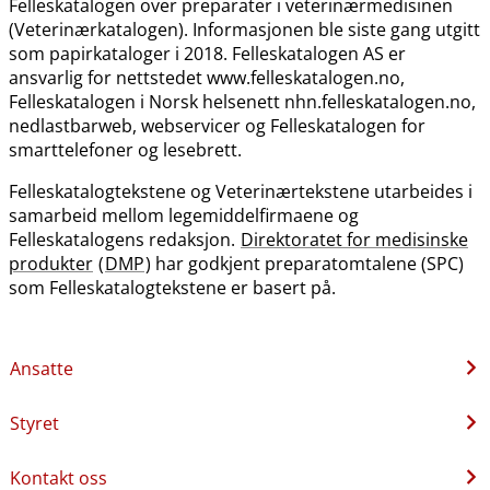
Felleskatalogen over preparater i veterinærmedisinen
(Veterinærkatalogen). Informasjonen ble siste gang utgitt
som papirkataloger i 2018. Felleskatalogen AS er
ansvarlig for nettstedet www.felleskatalogen.no,
Felleskatalogen i Norsk helsenett nhn.felleskatalogen.no,
nedlastbarweb, webservicer og Felleskatalogen for
smarttelefoner og lesebrett.
Felleskatalogtekstene og Veterinærtekstene utarbeides i
samarbeid mellom legemiddelfirmaene og
Felleskatalogens redaksjon.
Direktoratet for medisinske
produkter
(
DMP
) har godkjent preparatomtalene (SPC)
som Felleskatalogtekstene er basert på.
Ansatte
Styret
Kontakt oss