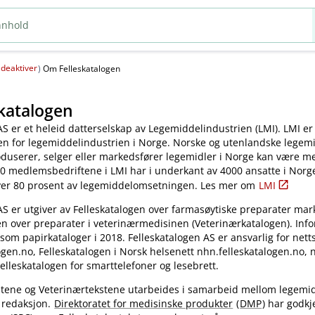
deaktiver
(
)
Om Felleskatalogen
katalogen
AS er et heleid datterselskap av Legemiddelindustrien (LMI). LMI er
en for legemiddelindustrien i Norge. Norske og utenlandske legem
oduserer, selger eller markedsfører legemidler i Norge kan være 
0 medlemsbedriftene i LMI har i underkant av 4000 ansatte i Norg
ver 80 prosent av legemiddelomsetningen. Les mer om
LMI
AS er utgiver av Felleskatalogen over farmasøytiske preparater mar
en over preparater i veterinærmedisinen (Veterinærkatalogen). Inf
 som papirkataloger i 2018. Felleskatalogen AS er ansvarlig for nett
gen.no, Felleskatalogen i Norsk helsenett nhn.felleskatalogen.no,
elleskatalogen for smarttelefoner og lesebrett.
kstene og Veterinærtekstene utarbeides i samarbeid mellom legemi
 redaksjon.
Direktoratet for medisinske produkter
(
DMP
) har godkj