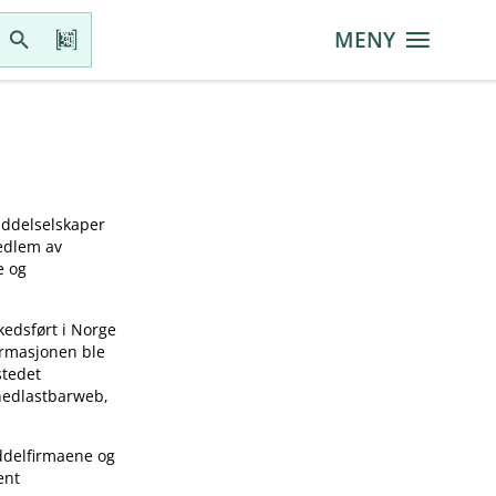
MENY
iddelselskaper
medlem av
e og
kedsført i Norge
ormasjonen ble
stedet
 nedlastbarweb,
ddelfirmaene og
ent