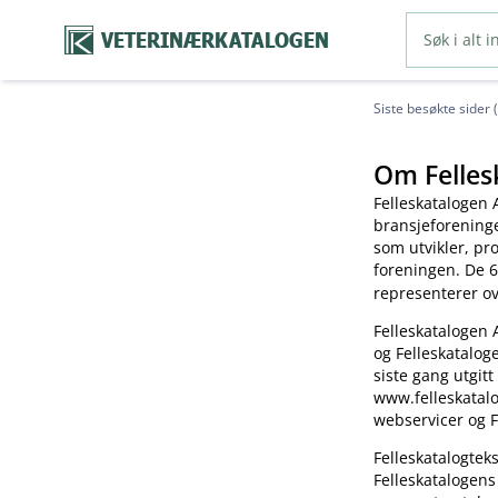
VETERINÆRKATALOGEN
Siste besøkte sider 
Om Felles
Felleskatalogen 
bransjeforening
som utvikler, pr
foreningen. De 6
representerer o
Felleskatalogen 
og Felleskatalog
siste gang utgitt
www.felleskatalo
webservicer og F
Felleskatalogte
Felleskatalogens