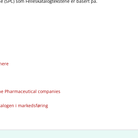
 (SPC) som Felleskatalogtekstene er basert på.
nere
the Pharmaceutical companies
talogen i markedsføring