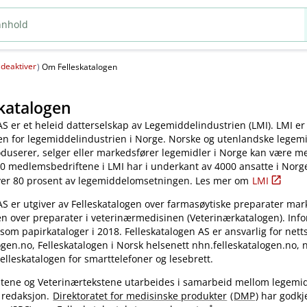
deaktiver
(
)
Om Felleskatalogen
katalogen
AS er et heleid datterselskap av Legemiddelindustrien (LMI). LMI er
en for legemiddelindustrien i Norge. Norske og utenlandske legem
oduserer, selger eller markedsfører legemidler i Norge kan være 
0 medlemsbedriftene i LMI har i underkant av 4000 ansatte i Norg
ver 80 prosent av legemiddelomsetningen. Les mer om
LMI
AS er utgiver av Felleskatalogen over farmasøytiske preparater mar
en over preparater i veterinærmedisinen (Veterinærkatalogen). Inf
 som papirkataloger i 2018. Felleskatalogen AS er ansvarlig for nett
gen.no, Felleskatalogen i Norsk helsenett nhn.felleskatalogen.no,
elleskatalogen for smarttelefoner og lesebrett.
kstene og Veterinærtekstene utarbeides i samarbeid mellom legemi
 redaksjon.
Direktoratet for medisinske produkter
(
DMP
) har godkj