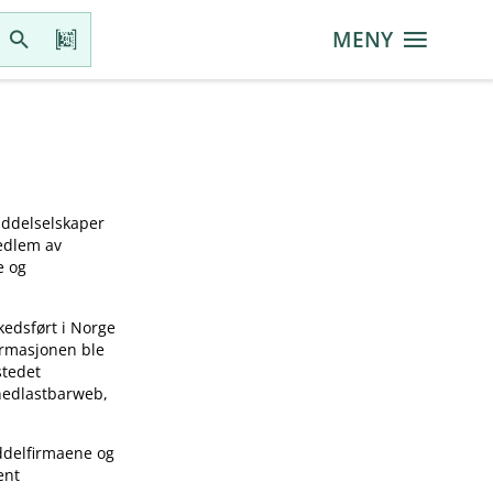
MENY
iddelselskaper
medlem av
e og
kedsført i Norge
ormasjonen ble
stedet
 nedlastbarweb,
ddelfirmaene og
ent