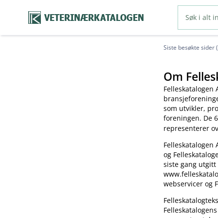
VETERINÆRKATALOGEN
Siste besøkte sider 
Om Felles
Felleskatalogen 
bransjeforening
som utvikler, pr
foreningen. De 6
representerer o
Felleskatalogen 
og Felleskatalog
siste gang utgitt
www.felleskatalo
webservicer og F
Felleskatalogte
Felleskatalogens