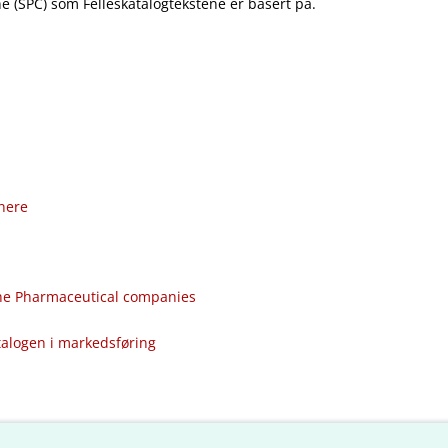
 (SPC) som Felleskatalogtekstene er basert på.
nere
the Pharmaceutical companies
talogen i markedsføring