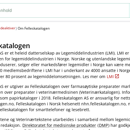
deaktiver
(
)
Om Felleskatalogen
katalogen
AS er et heleid datterselskap av Legemiddelindustrien (LMI). LMI er
en for legemiddelindustrien i Norge. Norske og utenlandske legem
oduserer, selger eller markedsfører legemidler i Norge kan være 
0 medlemsbedriftene i LMI har i underkant av 4000 ansatte i Norg
ver 80 prosent av legemiddelomsetningen. Les mer om
LMI
AS er utgiver av Felleskatalogen over farmasøytiske preparater mar
en over preparater i veterinærmedisinen (Veterinærkatalogen). Inf
 som papirkataloger i 2018. Felleskatalogen AS er ansvarlig for nett
gen.no, Felleskatalogen i Norsk helsenett nhn.felleskatalogen.no,
elleskatalogen for smarttelefoner og lesebrett.
kstene og Veterinærtekstene utarbeides i samarbeid mellom legemi
 redaksjon.
Direktoratet for medisinske produkter
(
DMP
) har godkj