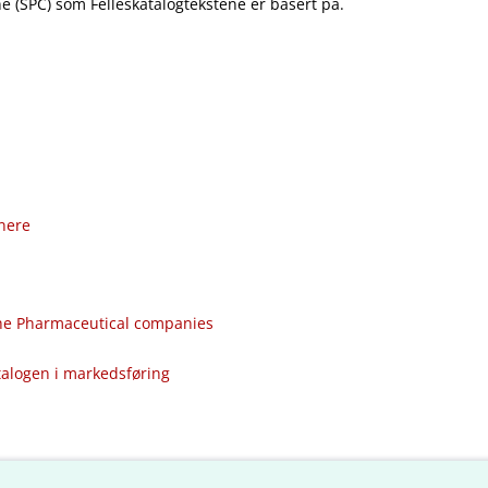
 (SPC) som Felleskatalogtekstene er basert på.
nere
the Pharmaceutical companies
talogen i markedsføring