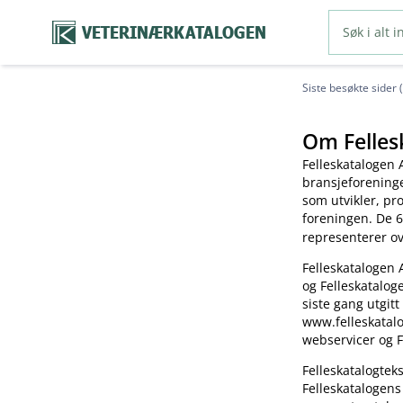
VETERINÆRKATALOGEN
Siste besøkte sider 
Om Felles
Felleskatalogen 
bransjeforening
som utvikler, pr
foreningen. De 6
representerer o
Felleskatalogen 
og Felleskatalog
siste gang utgitt
www.felleskatalo
webservicer og F
Felleskatalogte
Felleskatalogens