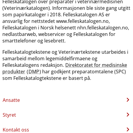
Felleskatalogen over preparater i veterinærmedisinen
(Veterinærkatalogen). Informasjonen ble siste gang utgitt
som papirkataloger i 2018. Felleskatalogen AS er
ansvarlig for nettstedet www.felleskatalogen.no,
Felleskatalogen i Norsk helsenett nhn.felleskatalogen.no,
nedlastbarweb, webservicer og Felleskatalogen for
smarttelefoner og lesebrett.
Felleskatalogtekstene og Veterinærtekstene utarbeides i
samarbeid mellom legemiddelfirmaene og
Felleskatalogens redaksjon.
Direktoratet for medisinske
produkter
(
DMP
) har godkjent preparatomtalene (SPC)
som Felleskatalogtekstene er basert på.
Ansatte
Styret
Kontakt oss