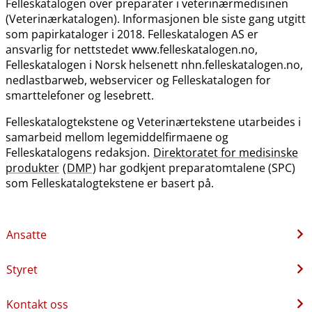
Felleskatalogen over preparater i veterinærmedisinen
(Veterinærkatalogen). Informasjonen ble siste gang utgitt
som papirkataloger i 2018. Felleskatalogen AS er
ansvarlig for nettstedet www.felleskatalogen.no,
Felleskatalogen i Norsk helsenett nhn.felleskatalogen.no,
nedlastbarweb, webservicer og Felleskatalogen for
smarttelefoner og lesebrett.
Felleskatalogtekstene og Veterinærtekstene utarbeides i
samarbeid mellom legemiddelfirmaene og
Felleskatalogens redaksjon.
Direktoratet for medisinske
produkter
(
DMP
) har godkjent preparatomtalene (SPC)
som Felleskatalogtekstene er basert på.
Ansatte
Styret
Kontakt oss