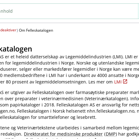
deaktiver
(
)
Om Felleskatalogen
katalogen
AS er et heleid datterselskap av Legemiddelindustrien (LMI). LMI er
en for legemiddelindustrien i Norge. Norske og utenlandske legem
oduserer, selger eller markedsfører legemidler i Norge kan være 
0 medlemsbedriftene i LMI har i underkant av 4000 ansatte i Norg
ver 80 prosent av legemiddelomsetningen. Les mer om
LMI
AS er utgiver av Felleskatalogen over farmasøytiske preparater mar
en over preparater i veterinærmedisinen (Veterinærkatalogen). Inf
 som papirkataloger i 2018. Felleskatalogen AS er ansvarlig for nett
gen.no, Felleskatalogen i Norsk helsenett nhn.felleskatalogen.no,
elleskatalogen for smarttelefoner og lesebrett.
kstene og Veterinærtekstene utarbeides i samarbeid mellom legemi
 redaksjon.
Direktoratet for medisinske produkter
(
DMP
) har godkj