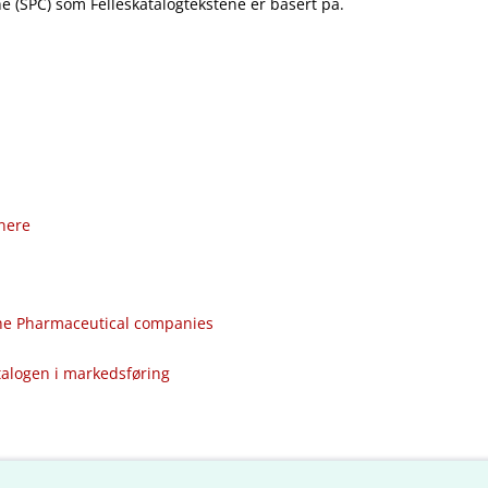
 (SPC) som Felleskatalogtekstene er basert på.
nere
the Pharmaceutical companies
talogen i markedsføring