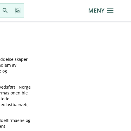
MENY
iddelselskaper
medlem av
e og
kedsført i Norge
ormasjonen ble
stedet
 nedlastbarweb,
ddelfirmaene og
ent