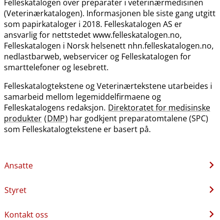
Felleskatalogen over preparater i veterinærmedisinen
(Veterinærkatalogen). Informasjonen ble siste gang utgitt
som papirkataloger i 2018. Felleskatalogen AS er
ansvarlig for nettstedet www.felleskatalogen.no,
Felleskatalogen i Norsk helsenett nhn.felleskatalogen.no,
nedlastbarweb, webservicer og Felleskatalogen for
smarttelefoner og lesebrett.
Felleskatalogtekstene og Veterinærtekstene utarbeides i
samarbeid mellom legemiddelfirmaene og
Felleskatalogens redaksjon.
Direktoratet for medisinske
produkter
(
DMP
) har godkjent preparatomtalene (SPC)
som Felleskatalogtekstene er basert på.
Ansatte
Styret
Kontakt oss