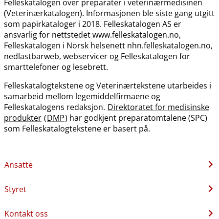
Felleskatalogen over preparater i veterinærmedisinen
(Veterinærkatalogen). Informasjonen ble siste gang utgitt
som papirkataloger i 2018. Felleskatalogen AS er
ansvarlig for nettstedet www.felleskatalogen.no,
Felleskatalogen i Norsk helsenett nhn.felleskatalogen.no,
nedlastbarweb, webservicer og Felleskatalogen for
smarttelefoner og lesebrett.
Felleskatalogtekstene og Veterinærtekstene utarbeides i
samarbeid mellom legemiddelfirmaene og
Felleskatalogens redaksjon.
Direktoratet for medisinske
produkter
(
DMP
) har godkjent preparatomtalene (SPC)
som Felleskatalogtekstene er basert på.
Ansatte
Styret
Kontakt oss