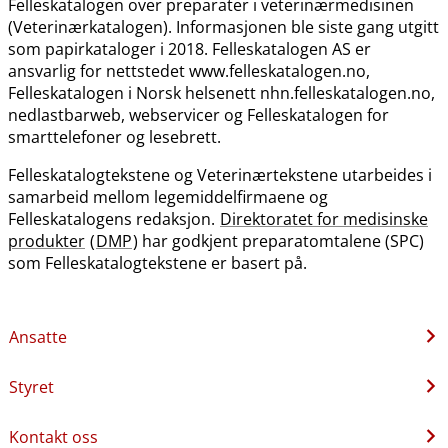
Felleskatalogen over preparater i veterinærmedisinen
(Veterinærkatalogen). Informasjonen ble siste gang utgitt
som papirkataloger i 2018. Felleskatalogen AS er
ansvarlig for nettstedet www.felleskatalogen.no,
Felleskatalogen i Norsk helsenett nhn.felleskatalogen.no,
nedlastbarweb, webservicer og Felleskatalogen for
smarttelefoner og lesebrett.
Felleskatalogtekstene og Veterinærtekstene utarbeides i
samarbeid mellom legemiddelfirmaene og
Felleskatalogens redaksjon.
Direktoratet for medisinske
produkter
(
DMP
) har godkjent preparatomtalene (SPC)
som Felleskatalogtekstene er basert på.
Ansatte
Styret
Kontakt oss