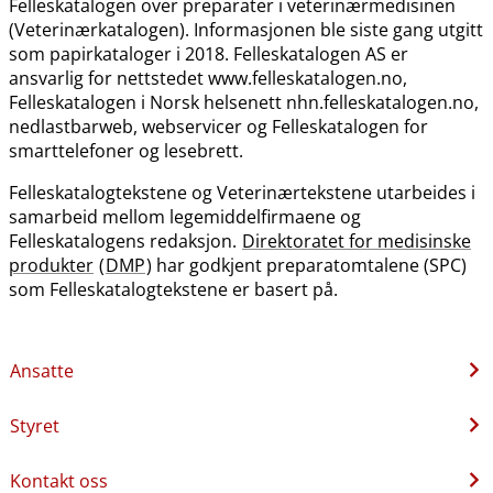
Felleskatalogen over preparater i veterinærmedisinen
(Veterinærkatalogen). Informasjonen ble siste gang utgitt
som papirkataloger i 2018. Felleskatalogen AS er
ansvarlig for nettstedet www.felleskatalogen.no,
Felleskatalogen i Norsk helsenett nhn.felleskatalogen.no,
nedlastbarweb, webservicer og Felleskatalogen for
smarttelefoner og lesebrett.
Felleskatalogtekstene og Veterinærtekstene utarbeides i
samarbeid mellom legemiddelfirmaene og
Felleskatalogens redaksjon.
Direktoratet for medisinske
produkter
(
DMP
) har godkjent preparatomtalene (SPC)
som Felleskatalogtekstene er basert på.
Ansatte
Styret
Kontakt oss