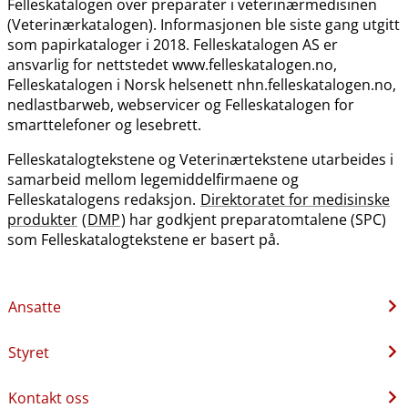
Felleskatalogen over preparater i veterinærmedisinen
(Veterinærkatalogen). Informasjonen ble siste gang utgitt
som papirkataloger i 2018. Felleskatalogen AS er
ansvarlig for nettstedet www.felleskatalogen.no,
Felleskatalogen i Norsk helsenett nhn.felleskatalogen.no,
nedlastbarweb, webservicer og Felleskatalogen for
smarttelefoner og lesebrett.
Felleskatalogtekstene og Veterinærtekstene utarbeides i
samarbeid mellom legemiddelfirmaene og
Felleskatalogens redaksjon.
Direktoratet for medisinske
produkter
(
DMP
) har godkjent preparatomtalene (SPC)
som Felleskatalogtekstene er basert på.
Ansatte
Styret
Kontakt oss