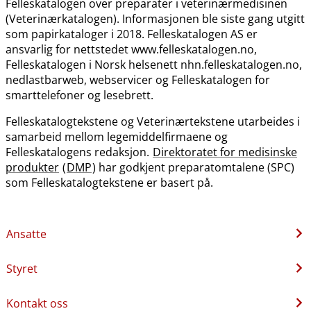
Felleskatalogen over preparater i veterinærmedisinen
(Veterinærkatalogen). Informasjonen ble siste gang utgitt
som papirkataloger i 2018. Felleskatalogen AS er
ansvarlig for nettstedet www.felleskatalogen.no,
Felleskatalogen i Norsk helsenett nhn.felleskatalogen.no,
nedlastbarweb, webservicer og Felleskatalogen for
smarttelefoner og lesebrett.
Felleskatalogtekstene og Veterinærtekstene utarbeides i
samarbeid mellom legemiddelfirmaene og
Felleskatalogens redaksjon.
Direktoratet for medisinske
produkter
(
DMP
) har godkjent preparatomtalene (SPC)
som Felleskatalogtekstene er basert på.
Ansatte
Styret
Kontakt oss