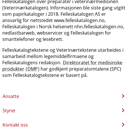
Felleskatalogen over preparater i veterinærmedisinen
(Veterinærkatalogen). Informasjonen ble siste gang utgitt
som papirkataloger i 2018. Felleskatalogen AS er
ansvarlig for nettstedet www.felleskatalogen.no,
Felleskatalogen i Norsk helsenett nhn.felleskatalogen.no,
nedlastbarweb, webservicer og Felleskatalogen for
smarttelefoner og lesebrett.
Felleskatalogtekstene og Veterinærtekstene utarbeides i
samarbeid mellom legemiddelfirmaene og
Felleskatalogens redaksjon.
Direktoratet for medisinske
produkter
(
DMP
) har godkjent preparatomtalene (SPC)
som Felleskatalogtekstene er basert på.
Ansatte
Styret
Kontakt oss