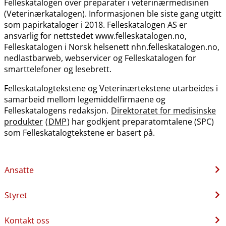
Felleskatalogen over preparater i veterinærmedisinen
(Veterinærkatalogen). Informasjonen ble siste gang utgitt
som papirkataloger i 2018. Felleskatalogen AS er
ansvarlig for nettstedet www.felleskatalogen.no,
Felleskatalogen i Norsk helsenett nhn.felleskatalogen.no,
nedlastbarweb, webservicer og Felleskatalogen for
smarttelefoner og lesebrett.
Felleskatalogtekstene og Veterinærtekstene utarbeides i
samarbeid mellom legemiddelfirmaene og
Felleskatalogens redaksjon.
Direktoratet for medisinske
produkter
(
DMP
) har godkjent preparatomtalene (SPC)
som Felleskatalogtekstene er basert på.
Ansatte
Styret
Kontakt oss