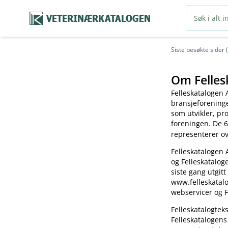
VETERINÆRKATALOGEN
Siste besøkte sider 
Om Felles
Felleskatalogen 
bransjeforening
som utvikler, pr
foreningen. De 6
representerer o
Felleskatalogen 
og Felleskatalog
siste gang utgitt
www.felleskatalo
webservicer og F
Felleskatalogte
Felleskatalogens