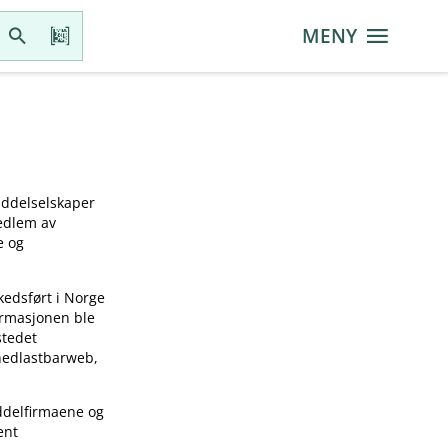
MENY
iddelselskaper
medlem av
e og
kedsført i Norge
ormasjonen ble
stedet
 nedlastbarweb,
ddelfirmaene og
ent