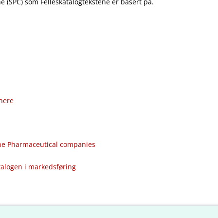
 (SPC) som Felleskatalogtekstene er basert på.
nere
the Pharmaceutical companies
talogen i markedsføring