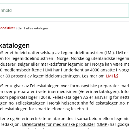
deaktiver
(
)
Om Felleskatalogen
katalogen
AS er et heleid datterselskap av Legemiddelindustrien (LMI). LMI er
en for legemiddelindustrien i Norge. Norske og utenlandske legem
oduserer, selger eller markedsfører legemidler i Norge kan være 
0 medlemsbedriftene i LMI har i underkant av 4000 ansatte i Norg
ver 80 prosent av legemiddelomsetningen. Les mer om
LMI
AS er utgiver av Felleskatalogen over farmasøytiske preparater mar
en over preparater i veterinærmedisinen (Veterinærkatalogen). Inf
 som papirkataloger i 2018. Felleskatalogen AS er ansvarlig for nett
gen.no, Felleskatalogen i Norsk helsenett nhn.felleskatalogen.no,
elleskatalogen for smarttelefoner og lesebrett.
kstene og Veterinærtekstene utarbeides i samarbeid mellom legemi
 redaksjon.
Direktoratet for medisinske produkter
(
DMP
) har godkj