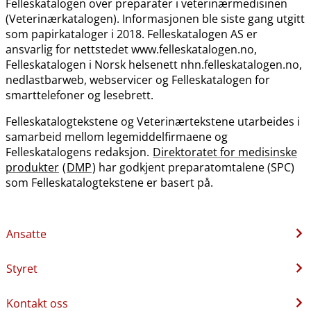
Felleskatalogen over preparater i veterinærmedisinen
(Veterinærkatalogen). Informasjonen ble siste gang utgitt
som papirkataloger i 2018. Felleskatalogen AS er
ansvarlig for nettstedet www.felleskatalogen.no,
Felleskatalogen i Norsk helsenett nhn.felleskatalogen.no,
nedlastbarweb, webservicer og Felleskatalogen for
smarttelefoner og lesebrett.
Felleskatalogtekstene og Veterinærtekstene utarbeides i
samarbeid mellom legemiddelfirmaene og
Felleskatalogens redaksjon.
Direktoratet for medisinske
produkter
(
DMP
) har godkjent preparatomtalene (SPC)
som Felleskatalogtekstene er basert på.
Ansatte
Styret
Kontakt oss