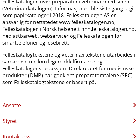
Felleskatalogen over preparater i veterinærmedisinen
(Veterinærkatalogen). Informasjonen ble siste gang utgitt
som papirkataloger i 2018. Felleskatalogen AS er
ansvarlig for nettstedet www.felleskatalogen.no,
Felleskatalogen i Norsk helsenett nhn.felleskatalogen.no,
nedlastbarweb, webservicer og Felleskatalogen for
smarttelefoner og lesebrett.
Felleskatalogtekstene og Veterinærtekstene utarbeides i
samarbeid mellom legemiddelfirmaene og
Felleskatalogens redaksjon.
Direktoratet for medisinske
produkter
(
DMP
) har godkjent preparatomtalene (SPC)
som Felleskatalogtekstene er basert på.
Ansatte
Styret
Kontakt oss