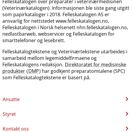
Felleskatalogen over preparater i veterinærmedisinen
(Veterinærkatalogen). Informasjonen ble siste gang utgitt
som papirkataloger i 2018. Felleskatalogen AS er
ansvarlig for nettstedet www.felleskatalogen.no,
Felleskatalogen i Norsk helsenett nhn.felleskatalogen.no,
nedlastbarweb, webservicer og Felleskatalogen for
smarttelefoner og lesebrett.
Felleskatalogtekstene og Veterinærtekstene utarbeides i
samarbeid mellom legemiddelfirmaene og
Felleskatalogens redaksjon.
Direktoratet for medisinske
produkter
(
DMP
) har godkjent preparatomtalene (SPC)
som Felleskatalogtekstene er basert på.
Ansatte
Styret
Kontakt oss