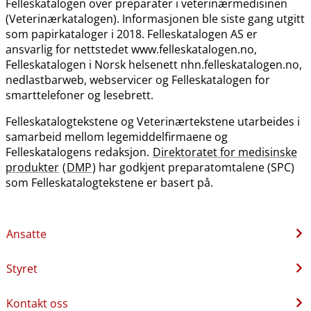
Felleskatalogen over preparater i veterinærmedisinen
(Veterinærkatalogen). Informasjonen ble siste gang utgitt
som papirkataloger i 2018. Felleskatalogen AS er
ansvarlig for nettstedet www.felleskatalogen.no,
Felleskatalogen i Norsk helsenett nhn.felleskatalogen.no,
nedlastbarweb, webservicer og Felleskatalogen for
smarttelefoner og lesebrett.
Felleskatalogtekstene og Veterinærtekstene utarbeides i
samarbeid mellom legemiddelfirmaene og
Felleskatalogens redaksjon.
Direktoratet for medisinske
produkter
(
DMP
) har godkjent preparatomtalene (SPC)
som Felleskatalogtekstene er basert på.
Ansatte
Styret
Kontakt oss