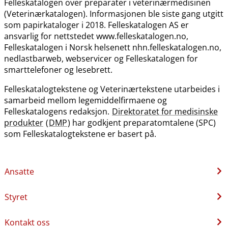
Felleskatalogen over preparater i veterinærmedisinen
(Veterinærkatalogen). Informasjonen ble siste gang utgitt
som papirkataloger i 2018. Felleskatalogen AS er
ansvarlig for nettstedet www.felleskatalogen.no,
Felleskatalogen i Norsk helsenett nhn.felleskatalogen.no,
nedlastbarweb, webservicer og Felleskatalogen for
smarttelefoner og lesebrett.
Felleskatalogtekstene og Veterinærtekstene utarbeides i
samarbeid mellom legemiddelfirmaene og
Felleskatalogens redaksjon.
Direktoratet for medisinske
produkter
(
DMP
) har godkjent preparatomtalene (SPC)
som Felleskatalogtekstene er basert på.
Ansatte
Styret
Kontakt oss