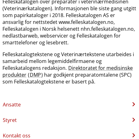
Felleskatalogen over preparater i veterinærmedisinen
(Veterinærkatalogen). Informasjonen ble siste gang utgitt
som papirkataloger i 2018. Felleskatalogen AS er
ansvarlig for nettstedet www.felleskatalogen.no,
Felleskatalogen i Norsk helsenett nhn.felleskatalogen.no,
nedlastbarweb, webservicer og Felleskatalogen for
smarttelefoner og lesebrett.
Felleskatalogtekstene og Veterinærtekstene utarbeides i
samarbeid mellom legemiddelfirmaene og
Felleskatalogens redaksjon.
Direktoratet for medisinske
produkter
(
DMP
) har godkjent preparatomtalene (SPC)
som Felleskatalogtekstene er basert på.
Ansatte
Styret
Kontakt oss