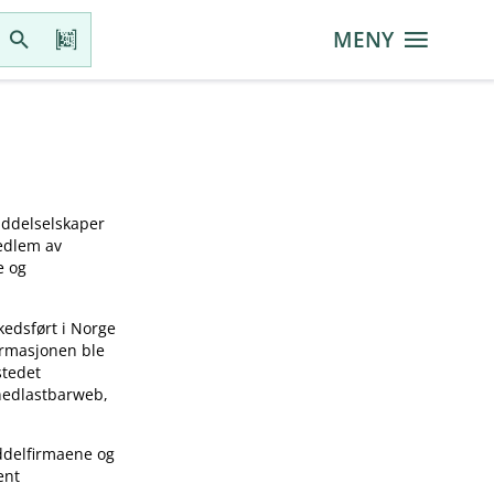
MENY
iddelselskaper
medlem av
e og
kedsført i Norge
ormasjonen ble
stedet
 nedlastbarweb,
ddelfirmaene og
ent