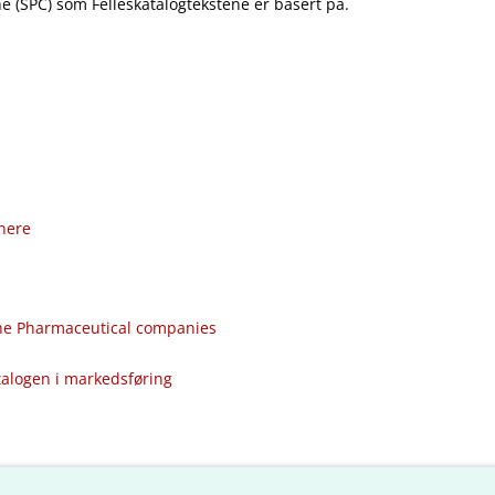
 (SPC) som Felleskatalogtekstene er basert på.
nere
the Pharmaceutical companies
talogen i markedsføring