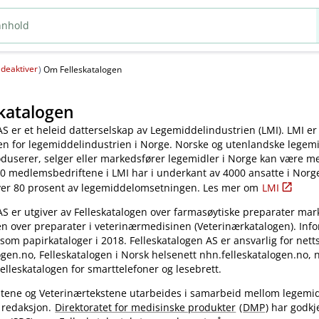
deaktiver
(
)
Om Felleskatalogen
katalogen
AS er et heleid datterselskap av Legemiddelindustrien (LMI). LMI er
en for legemiddelindustrien i Norge. Norske og utenlandske legem
oduserer, selger eller markedsfører legemidler i Norge kan være 
0 medlemsbedriftene i LMI har i underkant av 4000 ansatte i Norg
ver 80 prosent av legemiddelomsetningen. Les mer om
LMI
AS er utgiver av Felleskatalogen over farmasøytiske preparater mar
en over preparater i veterinærmedisinen (Veterinærkatalogen). Inf
 som papirkataloger i 2018. Felleskatalogen AS er ansvarlig for nett
gen.no, Felleskatalogen i Norsk helsenett nhn.felleskatalogen.no,
elleskatalogen for smarttelefoner og lesebrett.
kstene og Veterinærtekstene utarbeides i samarbeid mellom legemi
 redaksjon.
Direktoratet for medisinske produkter
(
DMP
) har godkj