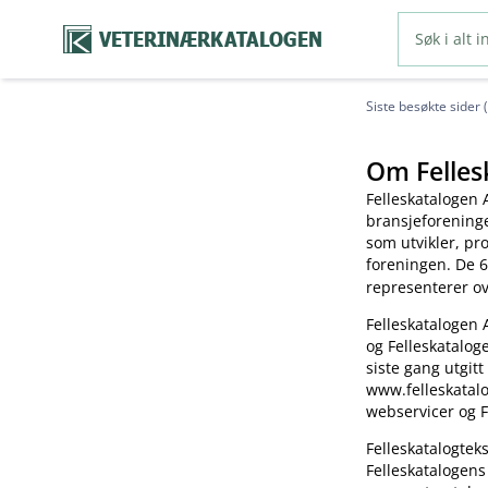
VETERINÆRKATALOGEN
Siste besøkte sider 
Om Felles
Felleskatalogen 
bransjeforening
som utvikler, pr
foreningen. De 6
representerer o
Felleskatalogen 
og Felleskatalog
siste gang utgitt
www.felleskatalo
webservicer og F
Felleskatalogte
Felleskatalogens