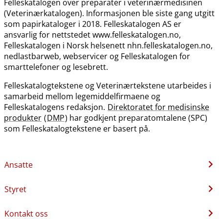
Felleskatalogen over preparater i veterinærmedisinen
(Veterinærkatalogen). Informasjonen ble siste gang utgitt
som papirkataloger i 2018. Felleskatalogen AS er
ansvarlig for nettstedet www.felleskatalogen.no,
Felleskatalogen i Norsk helsenett nhn.felleskatalogen.no,
nedlastbarweb, webservicer og Felleskatalogen for
smarttelefoner og lesebrett.
Felleskatalogtekstene og Veterinærtekstene utarbeides i
samarbeid mellom legemiddelfirmaene og
Felleskatalogens redaksjon.
Direktoratet for medisinske
produkter
(
DMP
) har godkjent preparatomtalene (SPC)
som Felleskatalogtekstene er basert på.
Ansatte
Styret
Kontakt oss