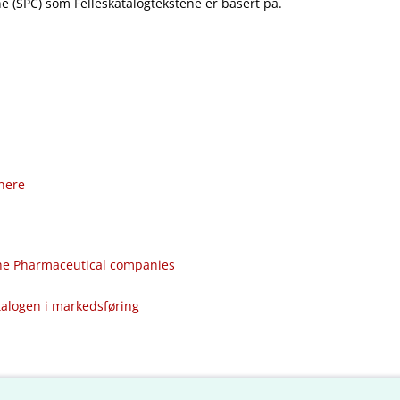
 (SPC) som Felleskatalogtekstene er basert på.
nere
the Pharmaceutical companies
talogen i markedsføring