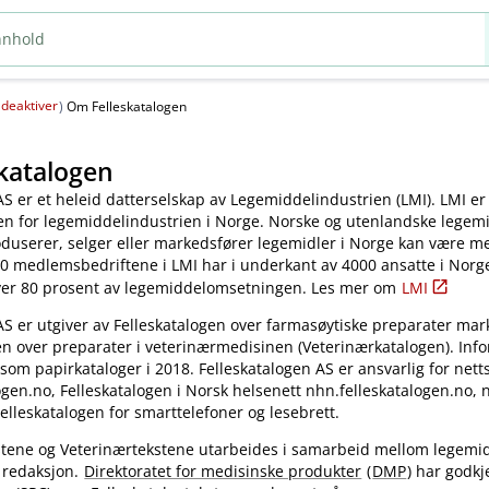
deaktiver
(
)
Om Felleskatalogen
katalogen
AS er et heleid datterselskap av Legemiddelindustrien (LMI). LMI er
en for legemiddelindustrien i Norge. Norske og utenlandske legem
oduserer, selger eller markedsfører legemidler i Norge kan være 
0 medlemsbedriftene i LMI har i underkant av 4000 ansatte i Norg
ver 80 prosent av legemiddelomsetningen. Les mer om
LMI
AS er utgiver av Felleskatalogen over farmasøytiske preparater mar
en over preparater i veterinærmedisinen (Veterinærkatalogen). Inf
 som papirkataloger i 2018. Felleskatalogen AS er ansvarlig for nett
gen.no, Felleskatalogen i Norsk helsenett nhn.felleskatalogen.no,
elleskatalogen for smarttelefoner og lesebrett.
kstene og Veterinærtekstene utarbeides i samarbeid mellom legemi
 redaksjon.
Direktoratet for medisinske produkter
(
DMP
) har godkj