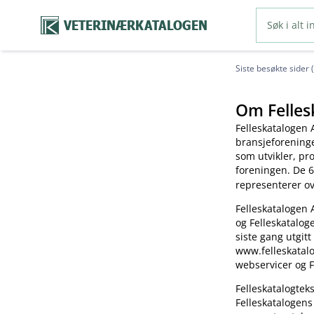
VETERINÆRKATALOGEN
Siste besøkte sider 
Om Felles
Felleskatalogen 
bransjeforening
som utvikler, pr
foreningen. De 6
representerer o
Felleskatalogen 
og Felleskatalog
siste gang utgitt
www.felleskatalo
webservicer og F
Felleskatalogte
Felleskatalogens