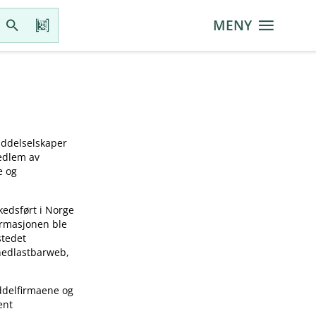
MENY
iddelselskaper
medlem av
e og
kedsført i Norge
ormasjonen ble
stedet
 nedlastbarweb,
ddelfirmaene og
ent