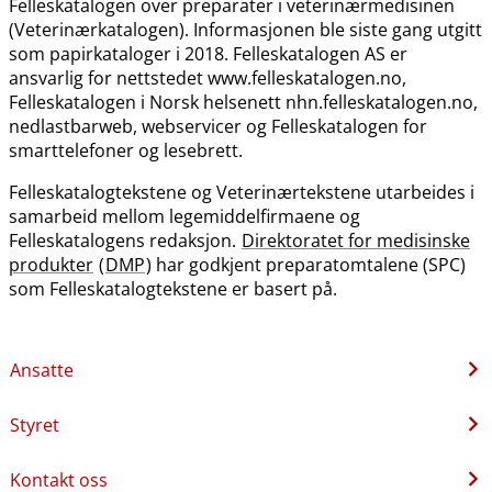
Felleskatalogen over preparater i veterinærmedisinen
(Veterinærkatalogen). Informasjonen ble siste gang utgitt
som papirkataloger i 2018. Felleskatalogen AS er
ansvarlig for nettstedet www.felleskatalogen.no,
Felleskatalogen i Norsk helsenett nhn.felleskatalogen.no,
nedlastbarweb, webservicer og Felleskatalogen for
smarttelefoner og lesebrett.
Felleskatalogtekstene og Veterinærtekstene utarbeides i
samarbeid mellom legemiddelfirmaene og
Felleskatalogens redaksjon.
Direktoratet for medisinske
produkter
(
DMP
) har godkjent preparatomtalene (SPC)
som Felleskatalogtekstene er basert på.
Ansatte
Styret
Kontakt oss