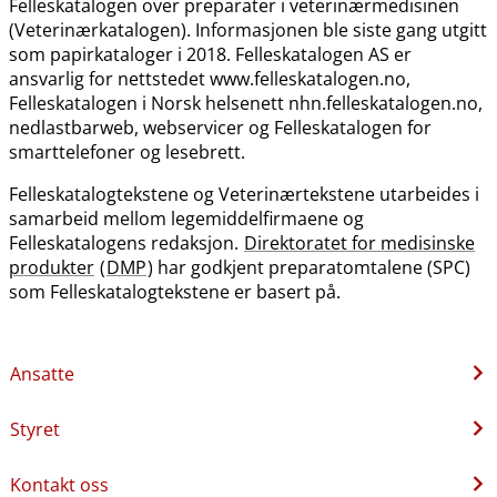
Felleskatalogen over preparater i veterinærmedisinen
(Veterinærkatalogen). Informasjonen ble siste gang utgitt
som papirkataloger i 2018. Felleskatalogen AS er
ansvarlig for nettstedet www.felleskatalogen.no,
Felleskatalogen i Norsk helsenett nhn.felleskatalogen.no,
nedlastbarweb, webservicer og Felleskatalogen for
smarttelefoner og lesebrett.
Felleskatalogtekstene og Veterinærtekstene utarbeides i
samarbeid mellom legemiddelfirmaene og
Felleskatalogens redaksjon.
Direktoratet for medisinske
produkter
(
DMP
) har godkjent preparatomtalene (SPC)
som Felleskatalogtekstene er basert på.
Ansatte
Styret
Kontakt oss