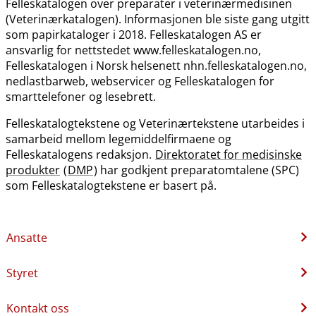
Felleskatalogen over preparater i veterinærmedisinen
(Veterinærkatalogen). Informasjonen ble siste gang utgitt
som papirkataloger i 2018. Felleskatalogen AS er
ansvarlig for nettstedet www.felleskatalogen.no,
Felleskatalogen i Norsk helsenett nhn.felleskatalogen.no,
nedlastbarweb, webservicer og Felleskatalogen for
smarttelefoner og lesebrett.
Felleskatalogtekstene og Veterinærtekstene utarbeides i
samarbeid mellom legemiddelfirmaene og
Felleskatalogens redaksjon.
Direktoratet for medisinske
produkter
(
DMP
) har godkjent preparatomtalene (SPC)
som Felleskatalogtekstene er basert på.
Ansatte
Styret
Kontakt oss