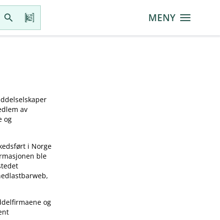
MENY
iddelselskaper
medlem av
e og
kedsført i Norge
ormasjonen ble
stedet
 nedlastbarweb,
ddelfirmaene og
ent