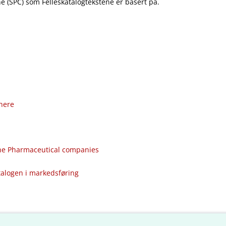
 (SPC) som Felleskatalogtekstene er basert på.
nere
the Pharmaceutical companies
talogen i markedsføring