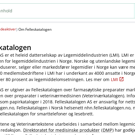
deaktiver
(
)
Om Felleskatalogen
katalogen
AS er et heleid datterselskap av Legemiddelindustrien (LMI). LMI er
en for legemiddelindustrien i Norge. Norske og utenlandske legem
oduserer, selger eller markedsfører legemidler i Norge kan være 
0 medlemsbedriftene i LMI har i underkant av 4000 ansatte i Norg
ver 80 prosent av legemiddelomsetningen. Les mer om
LMI
AS er utgiver av Felleskatalogen over farmasøytiske preparater mar
en over preparater i veterinærmedisinen (Veterinærkatalogen). Inf
 som papirkataloger i 2018. Felleskatalogen AS er ansvarlig for nett
gen.no, Felleskatalogen i Norsk helsenett nhn.felleskatalogen.no,
elleskatalogen for smarttelefoner og lesebrett.
kstene og Veterinærtekstene utarbeides i samarbeid mellom legemi
 redaksjon.
Direktoratet for medisinske produkter
(
DMP
) har godkj