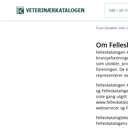
VETERINÆRKATALOGEN
Siste besøkte sider 
Om Felles
Felleskatalogen 
bransjeforening
som utvikler, pr
foreningen. De 6
representerer o
Felleskatalogen 
og Felleskatalog
siste gang utgitt
www.felleskatalo
webservicer og F
Felleskatalogte
Felleskatalogens