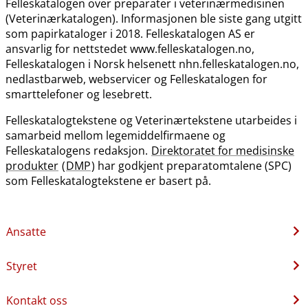
Felleskatalogen over preparater i veterinærmedisinen
(Veterinærkatalogen). Informasjonen ble siste gang utgitt
som papirkataloger i 2018. Felleskatalogen AS er
ansvarlig for nettstedet www.felleskatalogen.no,
Felleskatalogen i Norsk helsenett nhn.felleskatalogen.no,
nedlastbarweb, webservicer og Felleskatalogen for
smarttelefoner og lesebrett.
Felleskatalogtekstene og Veterinærtekstene utarbeides i
samarbeid mellom legemiddelfirmaene og
Felleskatalogens redaksjon.
Direktoratet for medisinske
produkter
(
DMP
) har godkjent preparatomtalene (SPC)
som Felleskatalogtekstene er basert på.
Ansatte
Styret
Kontakt oss