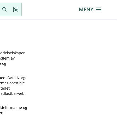
MENY
iddelselskaper
medlem av
e og
kedsført i Norge
ormasjonen ble
stedet
 nedlastbarweb,
ddelfirmaene og
ent