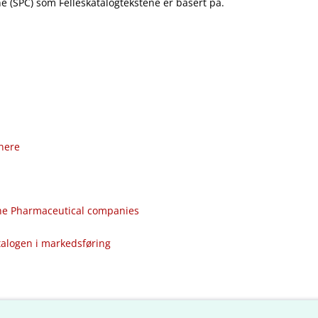
 (SPC) som Felleskatalogtekstene er basert på.
nere
the Pharmaceutical companies
talogen i markedsføring