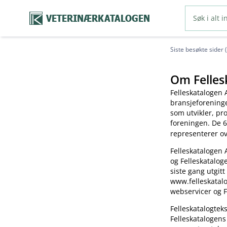
VETERINÆRKATALOGEN
Siste besøkte sider 
Om Felles
Felleskatalogen 
bransjeforening
som utvikler, pr
foreningen. De 6
representerer o
Felleskatalogen 
og Felleskatalog
siste gang utgitt
www.felleskatalo
webservicer og F
Felleskatalogte
Felleskatalogens