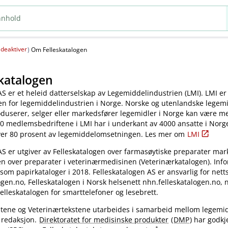
deaktiver
(
)
Om Felleskatalogen
katalogen
AS er et heleid datterselskap av Legemiddelindustrien (LMI). LMI er
en for legemiddelindustrien i Norge. Norske og utenlandske legem
oduserer, selger eller markedsfører legemidler i Norge kan være 
0 medlemsbedriftene i LMI har i underkant av 4000 ansatte i Norg
ver 80 prosent av legemiddelomsetningen. Les mer om
LMI
AS er utgiver av Felleskatalogen over farmasøytiske preparater mar
en over preparater i veterinærmedisinen (Veterinærkatalogen). Inf
 som papirkataloger i 2018. Felleskatalogen AS er ansvarlig for nett
gen.no, Felleskatalogen i Norsk helsenett nhn.felleskatalogen.no,
elleskatalogen for smarttelefoner og lesebrett.
kstene og Veterinærtekstene utarbeides i samarbeid mellom legemi
 redaksjon.
Direktoratet for medisinske produkter
(
DMP
) har godkj