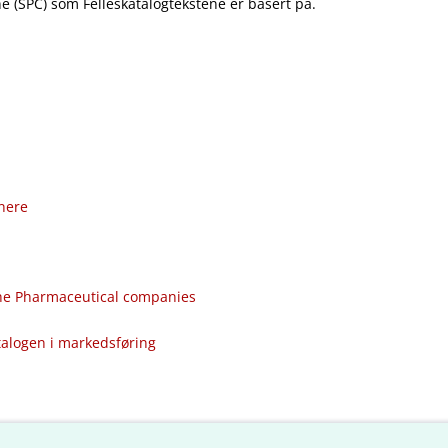
 (SPC) som Felleskatalogtekstene er basert på.
nere
the Pharmaceutical companies
talogen i markedsføring