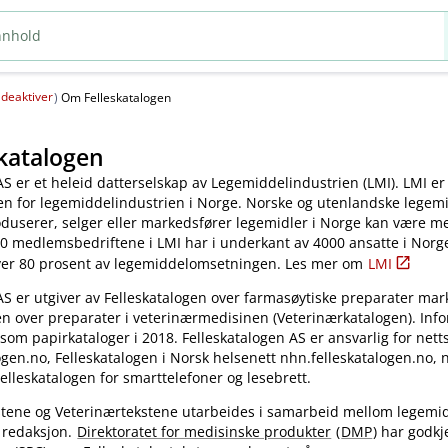
deaktiver
(
)
Om Felleskatalogen
katalogen
AS er et heleid datterselskap av Legemiddelindustrien (LMI). LMI er
en for legemiddelindustrien i Norge. Norske og utenlandske legem
oduserer, selger eller markedsfører legemidler i Norge kan være 
0 medlemsbedriftene i LMI har i underkant av 4000 ansatte i Norg
ver 80 prosent av legemiddelomsetningen. Les mer om
LMI
AS er utgiver av Felleskatalogen over farmasøytiske preparater mar
en over preparater i veterinærmedisinen (Veterinærkatalogen). Inf
 som papirkataloger i 2018. Felleskatalogen AS er ansvarlig for nett
gen.no, Felleskatalogen i Norsk helsenett nhn.felleskatalogen.no,
elleskatalogen for smarttelefoner og lesebrett.
kstene og Veterinærtekstene utarbeides i samarbeid mellom legemi
 redaksjon.
Direktoratet for medisinske produkter
(
DMP
) har godkj