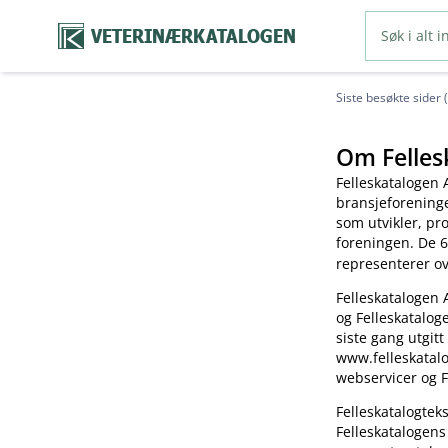
VETERINÆRKATALOGEN
Siste besøkte sider 
Om Felles
Felleskatalogen 
bransjeforening
som utvikler, pr
foreningen. De 6
representerer o
Felleskatalogen 
og Felleskatalog
siste gang utgitt
www.felleskatalo
webservicer og F
Felleskatalogte
Felleskatalogens