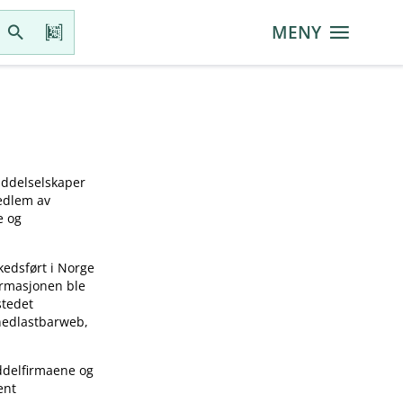
MENY
iddelselskaper
medlem av
e og
kedsført i Norge
ormasjonen ble
stedet
 nedlastbarweb,
ddelfirmaene og
ent