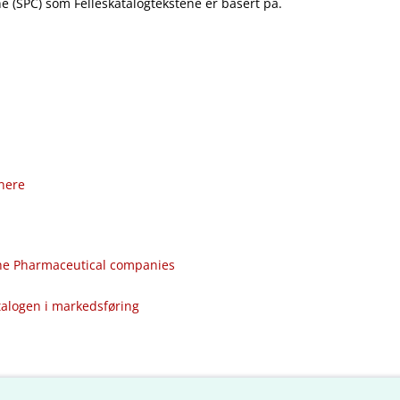
 (SPC) som Felleskatalogtekstene er basert på.
nere
the Pharmaceutical companies
talogen i markedsføring