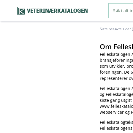
VETERINÆRKATALOGEN
Siste besøkte sider 
Om Felles
Felleskatalogen 
bransjeforening
som utvikler, pr
foreningen. De 6
representerer o
Felleskatalogen 
og Felleskatalog
siste gang utgitt
www.felleskatalo
webservicer og F
Felleskatalogte
Felleskatalogens