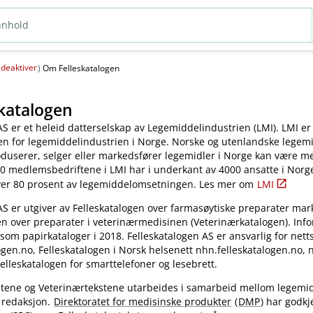
deaktiver
(
)
Om Felleskatalogen
katalogen
AS er et heleid datterselskap av Legemiddelindustrien (LMI). LMI er
en for legemiddelindustrien i Norge. Norske og utenlandske legem
oduserer, selger eller markedsfører legemidler i Norge kan være 
0 medlemsbedriftene i LMI har i underkant av 4000 ansatte i Norg
ver 80 prosent av legemiddelomsetningen. Les mer om
LMI
AS er utgiver av Felleskatalogen over farmasøytiske preparater mar
en over preparater i veterinærmedisinen (Veterinærkatalogen). Inf
 som papirkataloger i 2018. Felleskatalogen AS er ansvarlig for nett
gen.no, Felleskatalogen i Norsk helsenett nhn.felleskatalogen.no,
elleskatalogen for smarttelefoner og lesebrett.
kstene og Veterinærtekstene utarbeides i samarbeid mellom legemi
 redaksjon.
Direktoratet for medisinske produkter
(
DMP
) har godkj