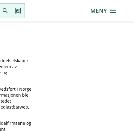
MENY
iddelselskaper
medlem av
e og
kedsført i Norge
ormasjonen ble
stedet
 nedlastbarweb,
ddelfirmaene og
ent