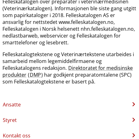
Felleskatalogen over preparater i veterinærmedisinen
(Veterinærkatalogen). Informasjonen ble siste gang utgitt
som papirkataloger i 2018. Felleskatalogen AS er
ansvarlig for nettstedet www.felleskatalogen.no,
Felleskatalogen i Norsk helsenett nhn.felleskatalogen.no,
nedlastbarweb, webservicer og Felleskatalogen for
smarttelefoner og lesebrett.
Felleskatalogtekstene og Veterinærtekstene utarbeides i
samarbeid mellom legemiddelfirmaene og
Felleskatalogens redaksjon.
Direktoratet for medisinske
produkter
(
DMP
) har godkjent preparatomtalene (SPC)
som Felleskatalogtekstene er basert på.
Ansatte
Styret
Kontakt oss