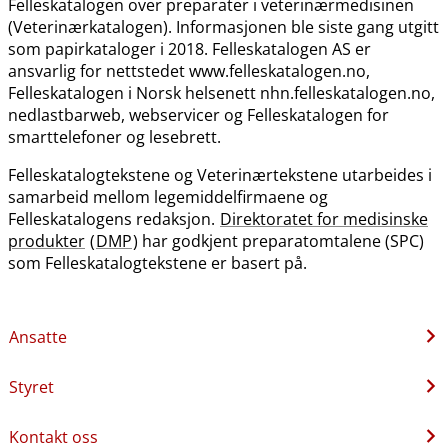
Felleskatalogen over preparater i veterinærmedisinen
(Veterinærkatalogen). Informasjonen ble siste gang utgitt
som papirkataloger i 2018. Felleskatalogen AS er
ansvarlig for nettstedet www.felleskatalogen.no,
Felleskatalogen i Norsk helsenett nhn.felleskatalogen.no,
nedlastbarweb, webservicer og Felleskatalogen for
smarttelefoner og lesebrett.
Felleskatalogtekstene og Veterinærtekstene utarbeides i
samarbeid mellom legemiddelfirmaene og
Felleskatalogens redaksjon.
Direktoratet for medisinske
produkter
(
DMP
) har godkjent preparatomtalene (SPC)
som Felleskatalogtekstene er basert på.
Ansatte
Styret
Kontakt oss