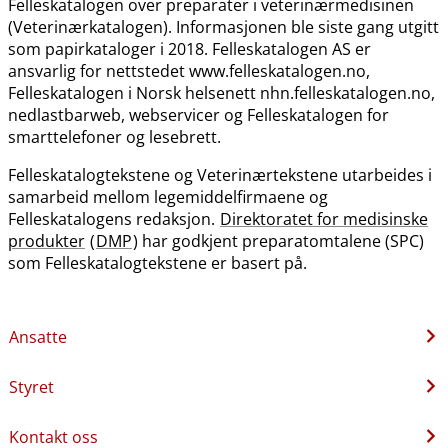
Felleskatalogen over preparater i veterinærmedisinen
(Veterinærkatalogen). Informasjonen ble siste gang utgitt
som papirkataloger i 2018. Felleskatalogen AS er
ansvarlig for nettstedet www.felleskatalogen.no,
Felleskatalogen i Norsk helsenett nhn.felleskatalogen.no,
nedlastbarweb, webservicer og Felleskatalogen for
smarttelefoner og lesebrett.
Felleskatalogtekstene og Veterinærtekstene utarbeides i
samarbeid mellom legemiddelfirmaene og
Felleskatalogens redaksjon.
Direktoratet for medisinske
produkter
(
DMP
) har godkjent preparatomtalene (SPC)
som Felleskatalogtekstene er basert på.
Ansatte
Styret
Kontakt oss