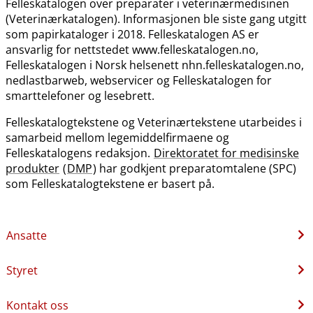
Felleskatalogen over preparater i veterinærmedisinen
(Veterinærkatalogen). Informasjonen ble siste gang utgitt
som papirkataloger i 2018. Felleskatalogen AS er
ansvarlig for nettstedet www.felleskatalogen.no,
Felleskatalogen i Norsk helsenett nhn.felleskatalogen.no,
nedlastbarweb, webservicer og Felleskatalogen for
smarttelefoner og lesebrett.
Felleskatalogtekstene og Veterinærtekstene utarbeides i
samarbeid mellom legemiddelfirmaene og
Felleskatalogens redaksjon.
Direktoratet for medisinske
produkter
(
DMP
) har godkjent preparatomtalene (SPC)
som Felleskatalogtekstene er basert på.
Ansatte
Styret
Kontakt oss