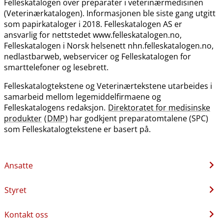
Felleskatalogen over preparater i veterinærmedisinen
(Veterinærkatalogen). Informasjonen ble siste gang utgitt
som papirkataloger i 2018. Felleskatalogen AS er
ansvarlig for nettstedet www.felleskatalogen.no,
Felleskatalogen i Norsk helsenett nhn.felleskatalogen.no,
nedlastbarweb, webservicer og Felleskatalogen for
smarttelefoner og lesebrett.
Felleskatalogtekstene og Veterinærtekstene utarbeides i
samarbeid mellom legemiddelfirmaene og
Felleskatalogens redaksjon.
Direktoratet for medisinske
produkter
(
DMP
) har godkjent preparatomtalene (SPC)
som Felleskatalogtekstene er basert på.
Ansatte
Styret
Kontakt oss