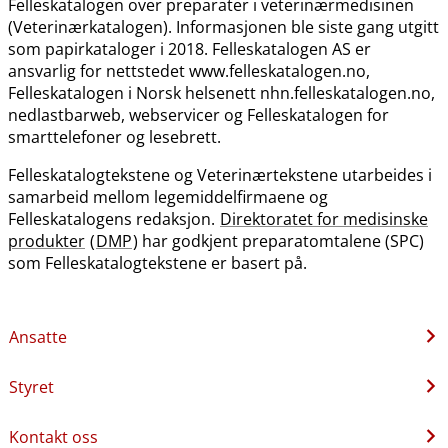
Felleskatalogen over preparater i veterinærmedisinen
(Veterinærkatalogen). Informasjonen ble siste gang utgitt
som papirkataloger i 2018. Felleskatalogen AS er
ansvarlig for nettstedet www.felleskatalogen.no,
Felleskatalogen i Norsk helsenett nhn.felleskatalogen.no,
nedlastbarweb, webservicer og Felleskatalogen for
smarttelefoner og lesebrett.
Felleskatalogtekstene og Veterinærtekstene utarbeides i
samarbeid mellom legemiddelfirmaene og
Felleskatalogens redaksjon.
Direktoratet for medisinske
produkter
(
DMP
) har godkjent preparatomtalene (SPC)
som Felleskatalogtekstene er basert på.
Ansatte
Styret
Kontakt oss