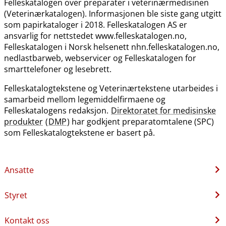
Felleskatalogen over preparater i veterinærmedisinen
(Veterinærkatalogen). Informasjonen ble siste gang utgitt
som papirkataloger i 2018. Felleskatalogen AS er
ansvarlig for nettstedet www.felleskatalogen.no,
Felleskatalogen i Norsk helsenett nhn.felleskatalogen.no,
nedlastbarweb, webservicer og Felleskatalogen for
smarttelefoner og lesebrett.
Felleskatalogtekstene og Veterinærtekstene utarbeides i
samarbeid mellom legemiddelfirmaene og
Felleskatalogens redaksjon.
Direktoratet for medisinske
produkter
(
DMP
) har godkjent preparatomtalene (SPC)
som Felleskatalogtekstene er basert på.
Ansatte
Styret
Kontakt oss