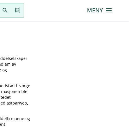
MENY
iddelselskaper
medlem av
e og
kedsført i Norge
ormasjonen ble
stedet
 nedlastbarweb,
ddelfirmaene og
ent