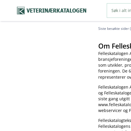
VETERINÆRKATALOGEN
Siste besøkte sider 
Om Felles
Felleskatalogen 
bransjeforening
som utvikler, pr
foreningen. De 6
representerer o
Felleskatalogen 
og Felleskatalog
siste gang utgitt
www.felleskatalo
webservicer og F
Felleskatalogte
Felleskatalogens