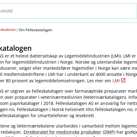
deaktiver
(
)
Om Felleskatalogen
katalogen
AS er et heleid datterselskap av Legemiddelindustrien (LMI). LMI er
en for legemiddelindustrien i Norge. Norske og utenlandske legem
oduserer, selger eller markedsfører legemidler i Norge kan være 
0 medlemsbedriftene i LMI har i underkant av 4000 ansatte i Norg
ver 80 prosent av legemiddelomsetningen. Les mer om
LMI
AS er utgiver av Felleskatalogen over farmasøytiske preparater mar
en over preparater i veterinærmedisinen (Veterinærkatalogen). Inf
 som papirkataloger i 2018. Felleskatalogen AS er ansvarlig for nett
gen.no, Felleskatalogen i Norsk helsenett nhn.felleskatalogen.no,
elleskatalogen for smarttelefoner og lesebrett.
kstene og Veterinærtekstene utarbeides i samarbeid mellom legemi
 redaksjon.
Direktoratet for medisinske produkter
(
DMP
) har godkj