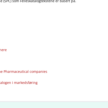
 (SPC) som Felleskatalogtekstene er basert på.
nere
the Pharmaceutical companies
talogen i markedsføring