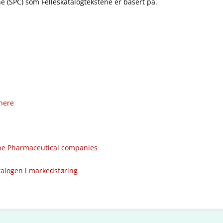
 (SPC) som Felleskatalogtekstene er basert på.
nere
the Pharmaceutical companies
talogen i markedsføring