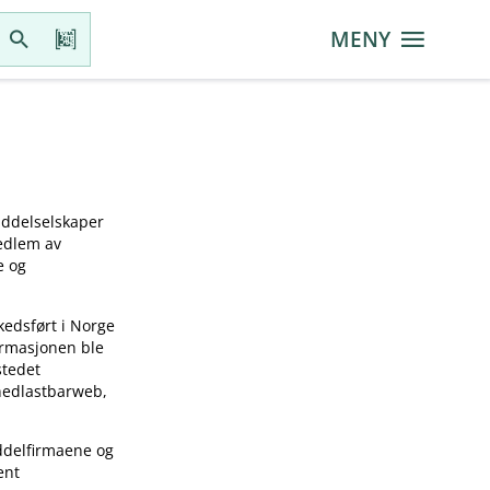
MENY
iddelselskaper
medlem av
e og
kedsført i Norge
ormasjonen ble
stedet
 nedlastbarweb,
ddelfirmaene og
ent