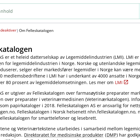
deaktiver
(
)
Om Felleskatalogen
katalogen
AS er et heleid datterselskap av Legemiddelindustrien (LMI). LMI er
en for legemiddelindustrien i Norge. Norske og utenlandske legem
oduserer, selger eller markedsfører legemidler i Norge kan være 
0 medlemsbedriftene i LMI har i underkant av 4000 ansatte i Norg
ver 80 prosent av legemiddelomsetningen. Les mer om
LMI
AS er utgiver av Felleskatalogen over farmasøytiske preparater mar
en over preparater i veterinærmedisinen (Veterinærkatalogen). Inf
 som papirkataloger i 2018. Felleskatalogen AS er ansvarlig for nett
gen.no, Felleskatalogen i Norsk helsenett nhn.felleskatalogen.no,
elleskatalogen for smarttelefoner og lesebrett.
kstene og Veterinærtekstene utarbeides i samarbeid mellom legemi
 redaksjon.
Direktoratet for medisinske produkter
(
DMP
) har godkj