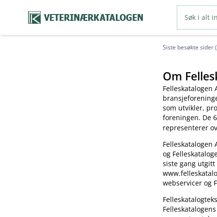
VETERINÆRKATALOGEN
Siste besøkte sider 
Om Felles
Felleskatalogen 
bransjeforening
som utvikler, pr
foreningen. De 6
representerer o
Felleskatalogen 
og Felleskatalog
siste gang utgitt
www.felleskatalo
webservicer og F
Felleskatalogte
Felleskatalogens