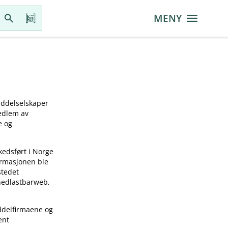
MENY
iddelselskaper
medlem av
e og
kedsført i Norge
ormasjonen ble
stedet
 nedlastbarweb,
ddelfirmaene og
ent