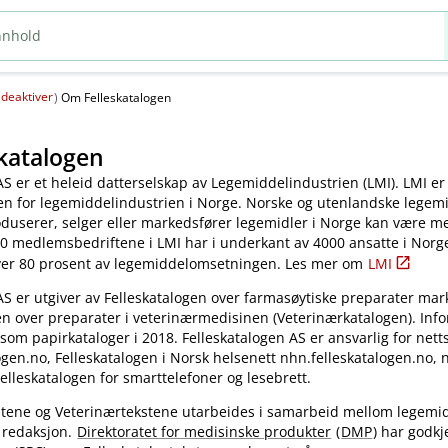
deaktiver
(
)
Om Felleskatalogen
katalogen
AS er et heleid datterselskap av Legemiddelindustrien (LMI). LMI er
en for legemiddelindustrien i Norge. Norske og utenlandske legem
oduserer, selger eller markedsfører legemidler i Norge kan være 
0 medlemsbedriftene i LMI har i underkant av 4000 ansatte i Norg
ver 80 prosent av legemiddelomsetningen. Les mer om
LMI
AS er utgiver av Felleskatalogen over farmasøytiske preparater mar
en over preparater i veterinærmedisinen (Veterinærkatalogen). Inf
 som papirkataloger i 2018. Felleskatalogen AS er ansvarlig for nett
gen.no, Felleskatalogen i Norsk helsenett nhn.felleskatalogen.no,
elleskatalogen for smarttelefoner og lesebrett.
kstene og Veterinærtekstene utarbeides i samarbeid mellom legemi
 redaksjon.
Direktoratet for medisinske produkter
(
DMP
) har godkj