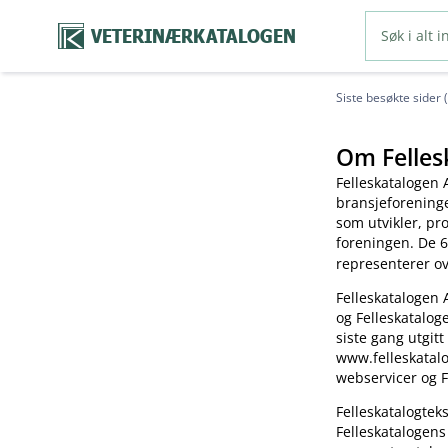
VETERINÆRKATALOGEN
Siste besøkte sider 
Om Felles
Felleskatalogen 
bransjeforening
som utvikler, pr
foreningen. De 6
representerer o
Felleskatalogen 
og Felleskatalog
siste gang utgitt
www.felleskatalo
webservicer og F
Felleskatalogte
Felleskatalogens