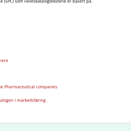
 (SPC) som Felleskatalogtekstene er basert på.
nere
the Pharmaceutical companies
talogen i markedsføring