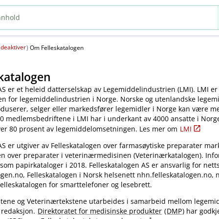
deaktiver
(
)
Om Felleskatalogen
katalogen
AS er et heleid datterselskap av Legemiddelindustrien (LMI). LMI er
en for legemiddelindustrien i Norge. Norske og utenlandske legem
oduserer, selger eller markedsfører legemidler i Norge kan være 
0 medlemsbedriftene i LMI har i underkant av 4000 ansatte i Norg
ver 80 prosent av legemiddelomsetningen. Les mer om
LMI
AS er utgiver av Felleskatalogen over farmasøytiske preparater mar
en over preparater i veterinærmedisinen (Veterinærkatalogen). Inf
 som papirkataloger i 2018. Felleskatalogen AS er ansvarlig for nett
gen.no, Felleskatalogen i Norsk helsenett nhn.felleskatalogen.no,
elleskatalogen for smarttelefoner og lesebrett.
kstene og Veterinærtekstene utarbeides i samarbeid mellom legemi
 redaksjon.
Direktoratet for medisinske produkter
(
DMP
) har godkj