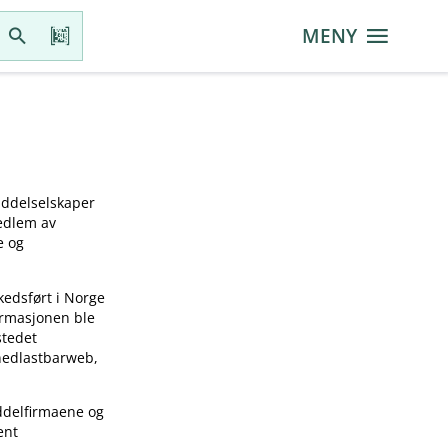
MENY
iddelselskaper
medlem av
e og
kedsført i Norge
ormasjonen ble
stedet
 nedlastbarweb,
ddelfirmaene og
ent