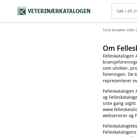
VETERINÆRKATALOGEN
Siste besøkte sider 
Om Felles
Felleskatalogen 
bransjeforening
som utvikler, pr
foreningen. De 6
representerer o
Felleskatalogen 
og Felleskatalog
siste gang utgitt
www.felleskatalo
webservicer og F
Felleskatalogte
Felleskatalogens