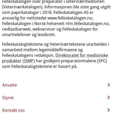
Felleskatalogen over preparater i veterinærmedisinen
(Veterinærkatalogen). Informasjonen ble siste gang utgitt
som papirkataloger i 2018. Felleskatalogen AS er
ansvarlig for nettstedet www.felleskatalogen.no,
Felleskatalogen i Norsk helsenett nhn.felleskatalogen.no,
nedlastbarweb, webservicer og Felleskatalogen for
smarttelefoner og lesebrett.
Felleskatalogtekstene og Veterinærtekstene utarbeides i
samarbeid mellom legemiddelfirmaene og
Felleskatalogens redaksjon.
Direktoratet for medisinske
produkter
(
DMP
) har godkjent preparatomtalene (SPC)
som Felleskatalogtekstene er basert på.
Ansatte
Styret
Kontakt oss