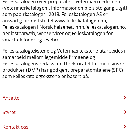
Felleskatalogen over preparater i veterinærmedisinen
(Veterinærkatalogen). Informasjonen ble siste gang utgitt
som papirkataloger i 2018. Felleskatalogen AS er
ansvarlig for nettstedet www.felleskatalogen.no,
Felleskatalogen i Norsk helsenett nhn.felleskatalogen.no,
nedlastbarweb, webservicer og Felleskatalogen for
smarttelefoner og lesebrett.
Felleskatalogtekstene og Veterinærtekstene utarbeides i
samarbeid mellom legemiddelfirmaene og
Felleskatalogens redaksjon.
Direktoratet for medisinske
produkter
(
DMP
) har godkjent preparatomtalene (SPC)
som Felleskatalogtekstene er basert på.
Ansatte
Styret
Kontakt oss